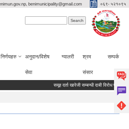
nimun.gov.np, benimunicipality@gmail.com
०६९- ५२१०९५
Search form
Search
निर्णयहरु
अनुदान/विशेष
ग्यालरी
श्रम
सम्पर्क
सेवा
संसार
समूह दर्ता खारेजी सम्बन्धी दाबी विरोध पेश गर्ने सू