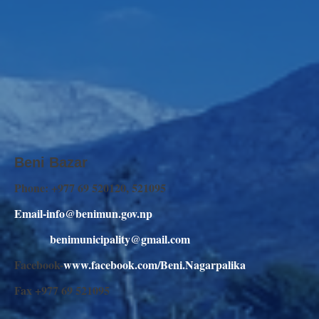
Beni Bazar
Phone: +977 69 520120, 521095
Email-info@benimun.gov.np
benimunicipality@gmail.com
Facebook-
www.facebook.com/Beni.Nagarpalika
Fax +977 69 521095