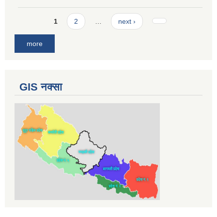
Pages
1
2
…
next ›
more
GIS नक्सा