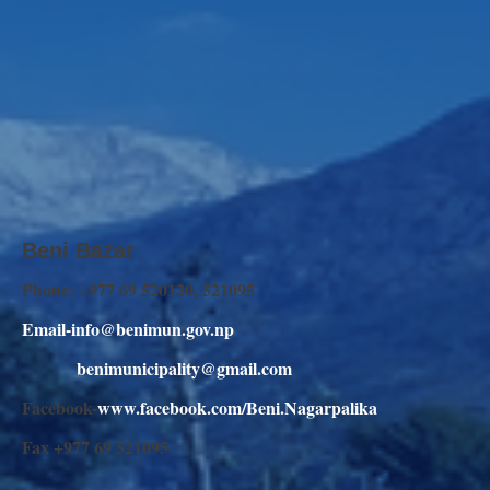
Beni Bazar
Phone: +977 69 520120, 521095
Email-info@benimun.gov.np
benimunicipality@gmail.com
Facebook-
www.facebook.com/Beni.Nagarpalika
Fax +977 69 521095