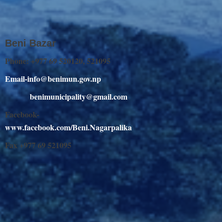
Beni Bazar
Phone: +977 69 520120, 521095
Email-info@benimun.gov.np
benimunicipality@gmail.com
Facebook-
www.facebook.com/Beni.Nagarpalika
Fax +977 69 521095