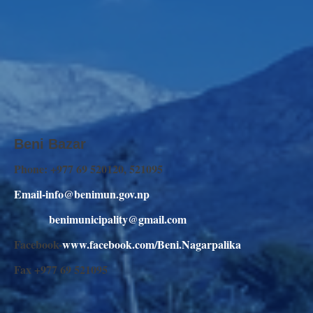
Beni Bazar
Phone: +977 69 520120, 521095
Email-info@benimun.gov.np
benimunicipality@gmail.com
Facebook-
www.facebook.com/Beni.Nagarpalika
Fax +977 69 521095