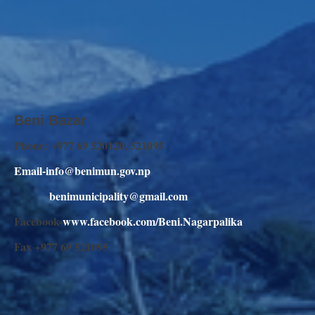
Beni Bazar
Phone: +977 69 520120, 521095
Email-info@benimun.gov.np
benimunicipality@gmail.com
Facebook-
www.facebook.com/Beni.Nagarpalika
Fax +977 69 521095