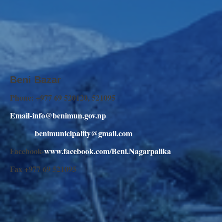
Beni Bazar
Phone: +977 69 520120, 521095
Email-info@benimun.gov.np
benimunicipality@gmail.com
Facebook-
www.facebook.com/Beni.Nagarpalika
Fax +977 69 521095