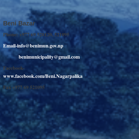
Beni Bazar
Phone: +977 69 520120, 521095
Email-info@benimun.gov.np
benimunicipality@gmail.com
Facebook-
www.facebook.com/Beni.Nagarpalika
Fax +977 69 521095