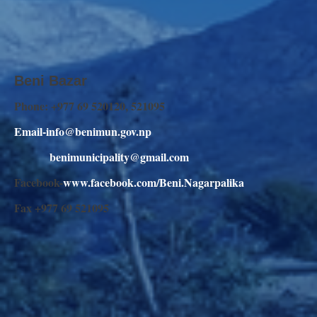
Beni Bazar
Phone: +977 69 520120, 521095
Email-info@benimun.gov.np
benimunicipality@gmail.com
Facebook-
www.facebook.com/Beni.Nagarpalika
Fax +977 69 521095