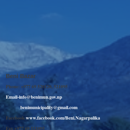
Beni Bazar
Phone: +977 69 520120, 521095
Email-info@benimun.gov.np
benimunicipality@gmail.com
Facebook-
www.facebook.com/Beni.Nagarpalika
Fax +977 69 521095