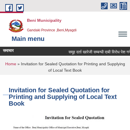
Skip to main content
Beni Municipality
Gandaki Province ,Beni,Myagdi
Main menu
समाचार
समूह दर्ता खारेजी सम्बन्धी दाबी विरोध पेश गर्ने स
You are here
Home
» Invitation for Sealed Quotation for Printing and Supplying
of Local Text Book
Invitation for Sealed Quotation for
Printing and Supplying of Local Text
Book