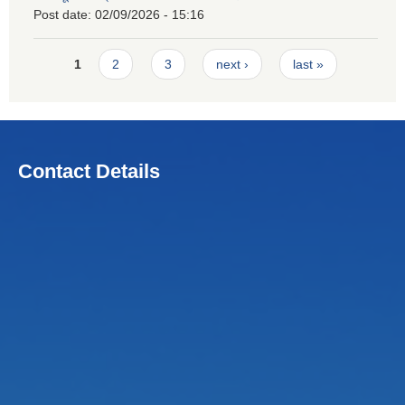
Post date:
02/09/2026 - 15:16
Pages
1
2
3
next ›
last »
Contact Details