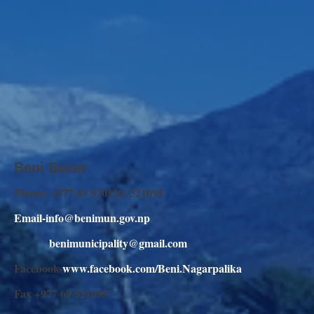
Beni Bazar
Phone: +977 69 520120, 521095
Email-info@benimun.gov.np
benimunicipality@gmail.com
Facebook-
www.facebook.com/Beni.Nagarpalika
Fax +977 69 521095