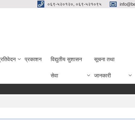
०६९-५२०१२०, ०६९-५२१०९५
info@be
प्रतिवेदन
प्रकाशन
विद्युतीय सुशासन
सूचना तथा
सेवा
जानकारी