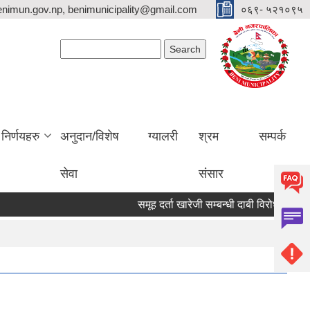
nimun.gov.np, benimunicipality@gmail.com
०६९- ५२१०९५
Search form
Search
निर्णयहरु
अनुदान/विशेष
ग्यालरी
श्रम
सम्पर्क
सेवा
संसार
समूह दर्ता खारेजी सम्बन्धी दाबी विरोध पेश गर्ने