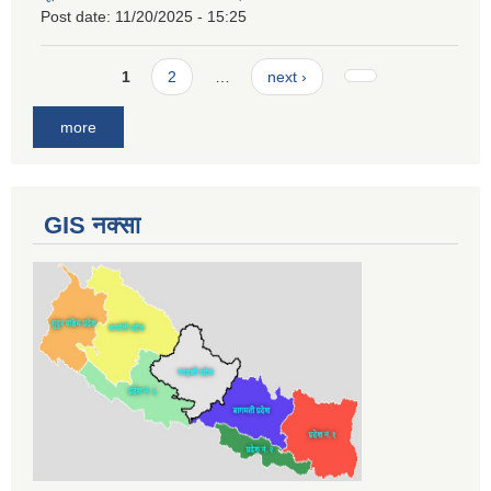
Post date:
11/20/2025 - 15:25
Pages
1
2
…
next ›
more
GIS नक्सा