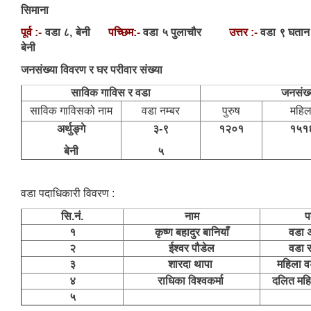
सिमाना
पूर्व :-
वडा ८, बेनी
पच्छिम:-
वडा ५ पुलाचौर
उत्तर :-
वडा ९ 
बेनी
जनसंख्या विवरण र घर परीवार संख्या
साविक गाविस र वडा
जनसंख्
साविक गाविसको नाम
वडा नम्बर
पुरुष
महिल
अर्थुङ्गे
३-९
१२०१
१५१
बेनी
५
वडा पदाधिकारी विवरण :
सि.नं.
नाम
प
१
कृष्ण बहादुर बानियाँ
वडा अ
२
ईश्वर पौडेल
वडा 
३
शारदा थापा
महिला व
४
राधिका विश्वकर्मा
दलित महि
५