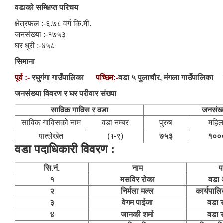
वडाको सम्क्षिप्त परिचय
क्षेत्रफल :-६.७८ वर्ग कि.मी.
जनसंख्या :-१७५३
घर धुरी :-४५८
सिमाना
पूर्व :-
रघुगंगा गाउँपालिका
पच्छिम:-
वडा ५ पुलाचौर, मंगला गाउँपालिका
जनसंख्या विवरण र घर परीवार संख्या
साविक गाविस र वडा
जनसंख्
साविक गाविसको नाम
वडा नम्बर
पुरुष
महिल
पात्लेखेत
(१-९)
७५३
१००
वडा पदाधिकारी विवरण :
सि.नं.
नाम
प
१
मसविर रोका
वडा अ
२
निर्मला मल्ल
कार्यपाल
३
वेगम पाईजा
वडा 
४
जानकी शर्मा
वडा 