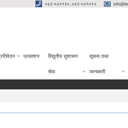
०६९-५२०१२०, ०६९-५२१०९५
info@be
प्रतिवेदन
प्रकाशन
विद्युतीय सुशासन
सूचना तथा
सेवा
जानकारी