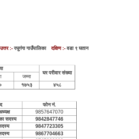
उत्तर :-
रघुगंगा गाउँपालिका
दक्षिण :-
वडा ९ घतान
या
घर परीवार संख्या
ा
जम्मा
०
१७५३
४५८
द
फोन नं.
ध्यक्ष
9857647070
िका सदस्य
9842847746
सदस्य
9847723305
सदस्य
9867704663