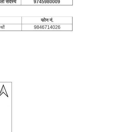
ला सदस्य
9745980009
फोन नं.
थों
9846714026