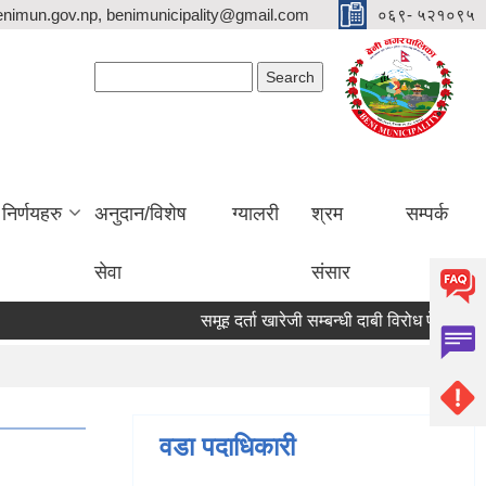
nimun.gov.np, benimunicipality@gmail.com
०६९- ५२१०९५
Search form
Search
निर्णयहरु
अनुदान/विशेष
ग्यालरी
श्रम
सम्पर्क
सेवा
संसार
समूह दर्ता खारेजी सम्बन्धी दाबी विरोध पेश गर्ने सूच
वडा पदाधिकारी