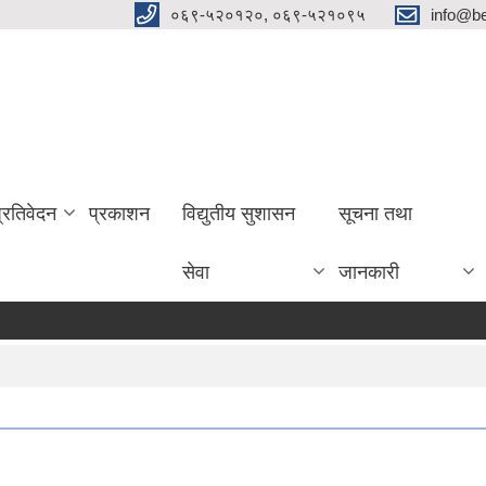
०६९-५२०१२०, ०६९-५२१०९५
info@be
प्रतिवेदन
प्रकाशन
विद्युतीय सुशासन
सूचना तथा
सेवा
जानकारी