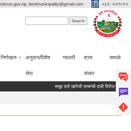
nimun.gov.np, benimunicipality@gmail.com
०६९- ५२१०९५
Search form
Search
निर्णयहरु
अनुदान/विशेष
ग्यालरी
श्रम
सम्पर्क
सेवा
संसार
समूह दर्ता खारेजी सम्बन्धी दाबी विरोध पेश गर्ने स