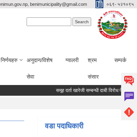
nimun.gov.np, benimunicipality@gmail.com
०६९- ५२१०९५
Search form
Search
निर्णयहरु
अनुदान/विशेष
ग्यालरी
श्रम
सम्पर्क
सेवा
संसार
समूह दर्ता खारेजी सम्बन्धी दाबी विरोध पेश गर्ने सूच
वडा पदाधिकारी