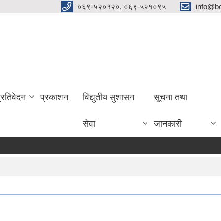
०६९-५२०१२०, ०६९-५२१०९५
info@be
प्रतिवेदन
प्रकाशन
विद्युतीय सुशासन
सूचना तथा
सेवा
जानकारी