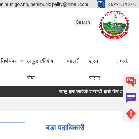
nimun.gov.np, benimunicipality@gmail.com
०६९- ५२१०९५
Search form
Search
निर्णयहरु
अनुदान/विशेष
ग्यालरी
श्रम
सम्पर्क
सेवा
संसार
समूह दर्ता खारेजी सम्बन्धी दाबी विरोध पेश गर्ने स
वडा पदाधिकारी