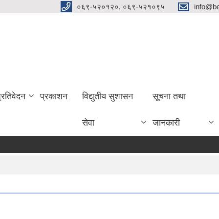
०६९-५२०१२०, ०६९-५२१०९५
info@be
प्रतिवेदन
प्रकाशन
विद्युतीय सुशासन
सूचना तथा
सेवा
जानकारी