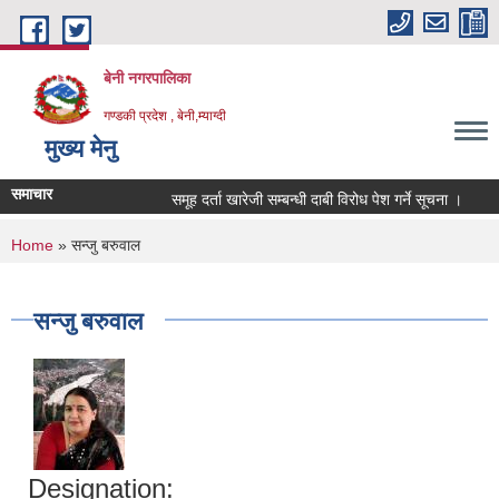
Skip to main content
बेनी नगरपालिका
गण्डकी प्रदेश , बेनी,म्याग्दी
मुख्य मेनु
समाचार
समूह दर्ता खारेजी सम्बन्धी दाबी विरोध पेश गर्ने सूचना ।
ह
You are here
Home
» सन्जु बरुवाल
सन्जु बरुवाल
Designation: