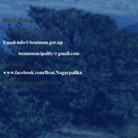
Beni Bazar
Phone: +977 69 520120, 521095
Email-info@benimun.gov.np
benimunicipality@gmail.com
Facebook-
www.facebook.com/Beni.Nagarpalika
Fax +977 69 521095