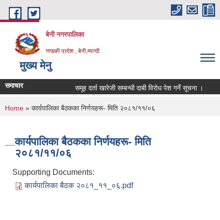
Skip to main content
बेनी नगरपालिका
गण्डकी प्रदेश , बेनी,म्याग्दी
मुख्य मेनु
समाचार
समूह दर्ता खारेजी सम्बन्धी दाबी विरोध पेश गर्ने सूचना ।
ह
You are here
Home
» कार्यपालिका बैठकका निर्णयहरू- मिति २०८१/११/०६
कार्यपालिका बैठकका निर्णयहरू- मिति
२०८१/११/०६
Supporting Documents:
कार्यपालिका बैठक २०८१_११_०६.pdf