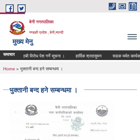
Skip to main content
बेनी नगरपालिका
गण्डकी प्रदेश , बेनी,म्याग्दी
मुख्य मेनु
समाचार
रेजी सम्बन्धी दाबी विरोध पेश गर्ने सूचना ।
हार्दिक श्रदासुमन
सडक मर्मत कार्यका
You are here
Home
» भुक्तानी बन्द हने सम्बन्धमा ।
भुक्तानी बन्द हने सम्बन्धमा ।