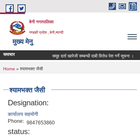
Skip to main content
बेनी नगरपालिका
गण्डकी प्रदेश , बेनी,म्याग्दी
मुख्य मेनु
समाचार
समूह दर्ता खारेजी सम्बन्धी दाबी विरोध पेश गर्ने सूचना ।
You are here
Home
» श्यामभक्त जैसी
श्यामभक्त जैसी
Designation:
कार्यालय सहयोगी
Phone:
9847653860
status: