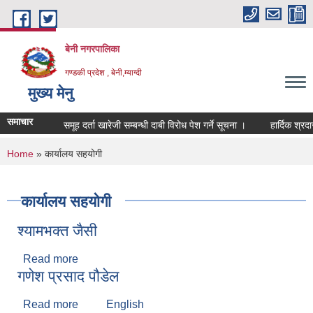
Skip to main content
बेनी नगरपालिका
गण्डकी प्रदेश , बेनी,म्याग्दी
मुख्य मेनु
समाचार
समूह दर्ता खारेजी सम्बन्धी दाबी विरोध पेश गर्ने सूचना ।
हार्दिक श्रदा
You are here
Home
» कार्यालय सहयोगी
कार्यालय सहयोगी
श्यामभक्त जैसी
Read more
about श्यामभक्त जैसी
गणेश प्रसाद पौडेल
Read more
about गणेश प्रसाद पौडेल
English