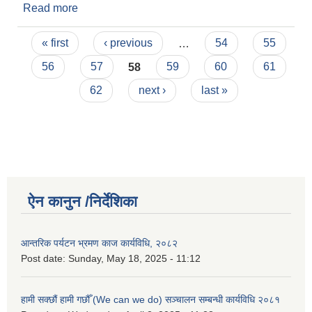
Read more
about ठेक्का सम्झौता गर्ने सम्बन्धमा सूचना ०३/०२/२०७५
Pages
« first
‹ previous
…
54
55
56
57
58
59
60
61
62
next ›
last »
ऐन कानुन /निर्देशिका
आन्तरिक पर्यटन भ्रमण काज कार्यविधि, २०८२
Post date:
Sunday, May 18, 2025 - 11:12
हामी सक्छौं हामी गछौँ (We can we do) सञ्चालन सम्बन्धी कार्यविधि २०८१