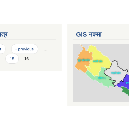
पत्र
GIS नक्सा
t
‹ previous
…
15
16