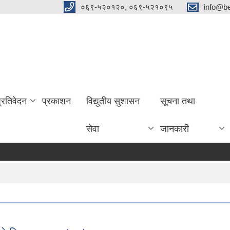
०६९-५२०१२०, ०६९-५२१०९५
info@be
प्रतिवेदन
प्रकाशन
विद्युतीय सुशासन
सूचना तथा
सेवा
जानकारी