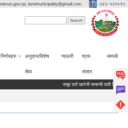
nimun.gov.np, benimunicipality@gmail.com
०६९- ५२१०९५
Search form
Search
निर्णयहरु
अनुदान/विशेष
ग्यालरी
श्रम
सम्पर्क
सेवा
संसार
समूह दर्ता खारेजी सम्बन्धी दाबी विरोध पेश गर्