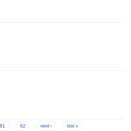
61
62
next ›
last »